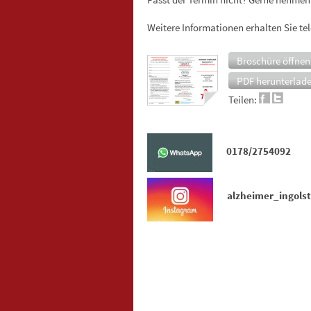
Weitere Informationen erhalten Sie te
Broschüre öffnen
PDF herunterlad
Teilen:
0178/2754092
alzheimer_ingols